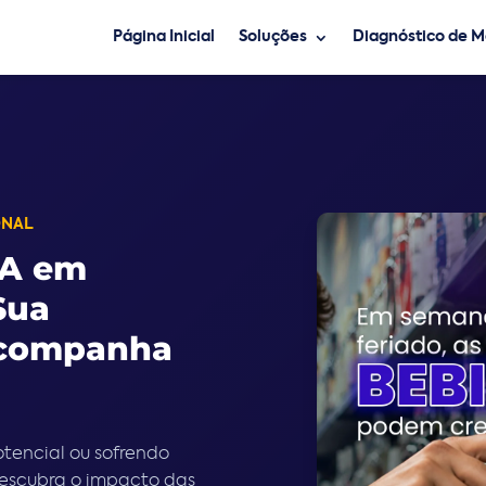
Página Inicial
Soluções
Diagnóstico de 
ONAL
RA em
Sua
acompanha
tencial ou sofrendo
Descubra o impacto das