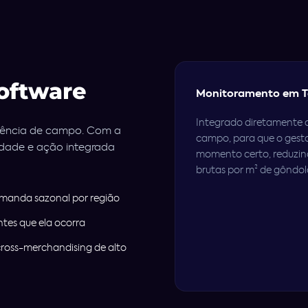
oftware
Monitoramento em T
Integrado diretamente c
igência de campo. Com a
campo, para que o gest
lidade e ação integrada
momento certo, reduzin
brutas por m² de gôndola
demanda sazonal por região
antes que ela ocorra
cross-merchandising de alto